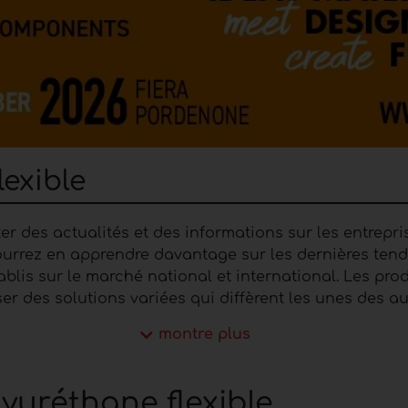
exible
r des actualités et des informations sur les entrepri
 pourrez en apprendre davantage sur les dernières te
établis sur le marché national et international. Les 
er des solutions variées qui diffèrent les unes des a
ications et besoins.
montre plus
lexible : définition
yuréthane flexible
1930 par le chimiste Dr. Otto Bayer et a été immédia