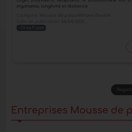
Léger, polyvalent, adaptable, le polyuréthane est u
ergonomie, longévité et résilience
Catégorie:
Mousse de polyuréthane flexible
Date de publication:
24/04/2026
:
Orsa Foam
Regard
Entreprises Mousse de p