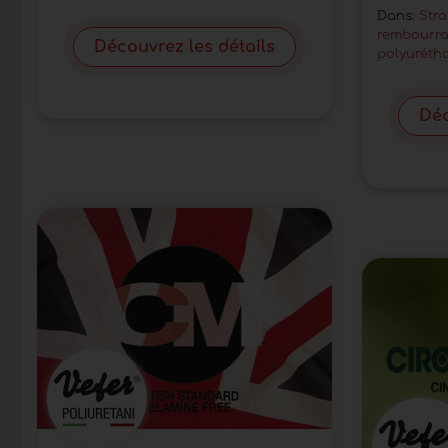
Dans:
Stra
rembourr
Découvrez les détails
polyurétha
Déc