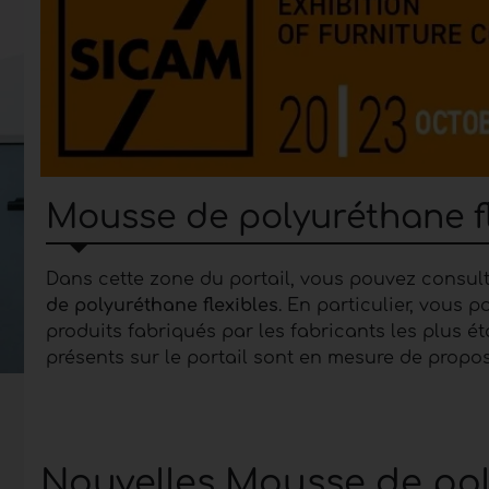
Mousse de polyuréthane fl
Dans cette zone du portail, vous pouvez consulte
de polyuréthane flexibles
. En particulier, vous
produits fabriqués par les fabricants les plus 
présents sur le portail sont en mesure de propos
et de couleurs et de répondre à différentes appl
Mousse de polyuréthane f
Nouvelles Mousse de pol
Le
polyuréthane
a été inventé dans les années 