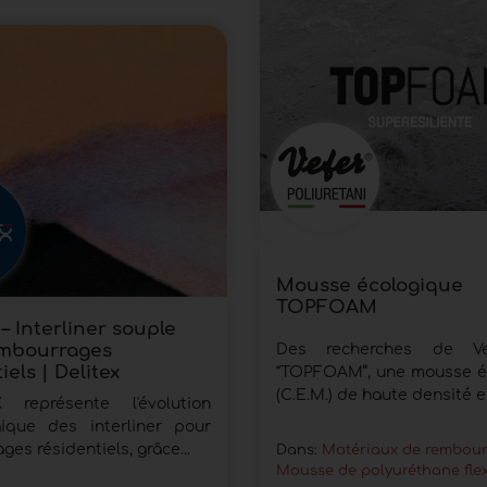
Mousse écologique
TOPFOAM
– Interliner souple
embourrages
Des recherches de Ve
iels | Delitex
“TOPFOAM”, une mousse é
(C.E.M.) de haute densité et
représente l'évolution
gique des interliner pour
es résidentiels, grâce...
Dans:
Matériaux de rembou
Mousse de polyuréthane flex