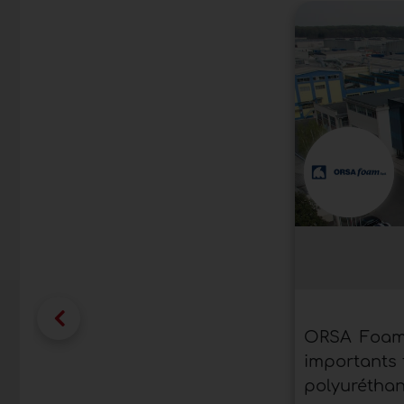
ORSA Foam 
importants
polyuréthane 