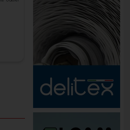
 d'allier
Réduire l'impact environnemental, valoriser ce
vie en nouvelles ressources : l’agglomérat R et 
Catégorie:
Mousse de polyuréthane flexible
Date de publication:
06/10/2025
:
Orsa Foam