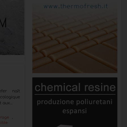
fer naît
cologique
 aux...
rrage
,
ible