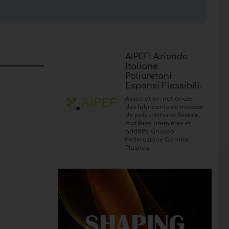
omique du marché du meuble et de l'industrie du
olution du marché national et international,
AIPEF: Aziende
Italiane
Poliuretani
Espansi Flessibili.
Association nationale
des fabricants de mousse
de polyuréthane flexible,
matières premières et
additifs. Gruppo
Federazione Gomma
Plastica.