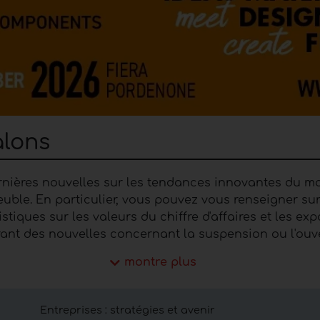
alons
rnières nouvelles sur les tendances innovantes du mobi
meuble. En particulier, vous pouvez vous renseigner 
stiques sur les valeurs du chiffre d'affaires et les ex
rant des nouvelles concernant la suspension ou l'ou
montre plus
alons de l’ameublement, de
et de l’industrie du meuble.
Entreprises : stratégies et avenir