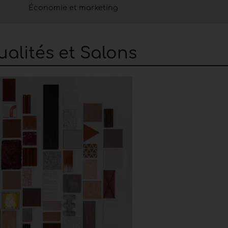
Économie et marketing
es données statistiques concernant l'évolution écon
exportation de la filière bois, les exportations, l'év
éférences du consommateur final.
alités et Salons