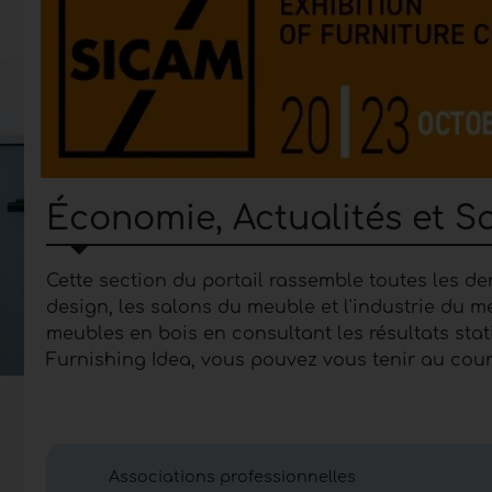
Économie, Actualités et S
Cette section du portail rassemble toutes les de
design, les salons du meuble et l'industrie du 
meubles en bois en consultant les résultats stati
Furnishing Idea, vous pouvez vous tenir au cou
l'industrie du meuble.
Économie, nouvelles et s
architecture d’intérieur 
Associations professionnelles