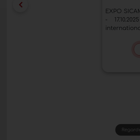
EXPO SICAM
- 17.10.2
internation
Regarde