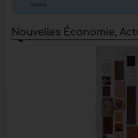
Salons
Des rapports sont publiés périodiquement sur d
meuble. Les données concernent principalement l'
l'augmentation des ventes et l'évolution des pr
Nouvelles Économie, Actu