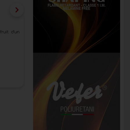
FederlegnoArredo: les exportations de 
premier trimestre
ruit d'un
La forte décélération des États-Unis, ainsi q
principaux marchés de référence
Catégorie:
Économie et marketing
Date de publication:
15/07/2026