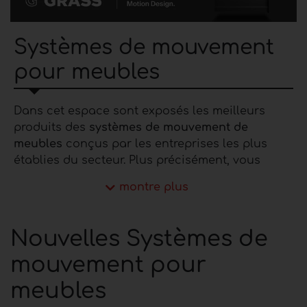
Systèmes de mouvement
pour meubles
Dans cet espace sont exposés les meilleurs
produits des
systèmes de mouvement de
meubles
conçus par les entreprises les plus
établies du secteur. Plus précisément, vous
pouvez trouver de nombreux types de produits
montre plus
tels que des ressorts à gaz, des actionneurs
linéaires, des glissières de tiroirs, des systèmes
de portes pliantes, des systèmes de portes
Nouvelles Systèmes de
coulissantes, des colonnes de levage, etc. Pour
mouvement pour
demander des informations sur les
systèmes de
déplacement des meubles
dans cette section,
meubles
vous pouvez contacter le fabricant en