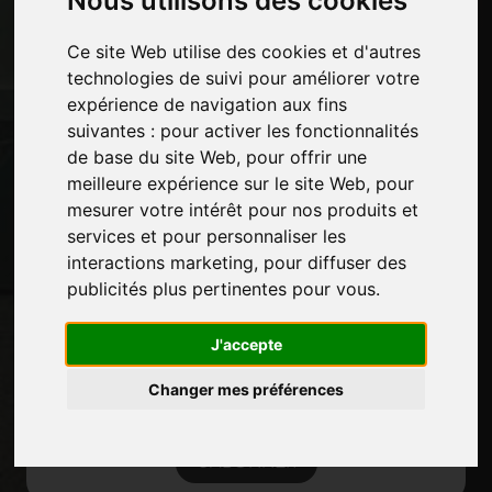
Nous utilisons des cookies
Des-expositions
Journal
Ce site Web utilise des cookies et d'autres
Présentez-vous
technologies de suivi pour améliorer votre
Politique de confidentialité
expérience de navigation aux fins
Plan du site
suivantes :
pour activer les fonctionnalités
de base du site Web
,
pour offrir une
meilleure expérience sur le site Web
,
pour
mesurer votre intérêt pour nos produits et
Restez à jour
services et pour personnaliser les
Ne manquez pas les dernières nouvelles du
interactions marketing
,
pour diffuser des
secteur, les nouvelles des entreprises, les
publicités plus pertinentes pour vous
.
nouvelles des produits, les technologies
innovantes et les salons professionnels.
J'accepte
Inscrivez-vous à la newsletter!
Changer mes préférences
S'ABONNER