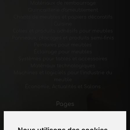
Matériaux de rembourrage
Quincaillerie d'ameublement
Chants de meubles et papiers décoratifs
Cuisine
Colles et produits adhésifs pour meubles
Panneaux, placages et produits semi-finis
Peintures pour meubles
Éclairage pour meubles
Systèmes pour tables et accessoires
Matériaux technologiques
Machines et logiciels pour l'industrie du
meuble
Économie, Actualités et Salons
Pages
Qui nous sommes
Pause-commerciale
Contacts