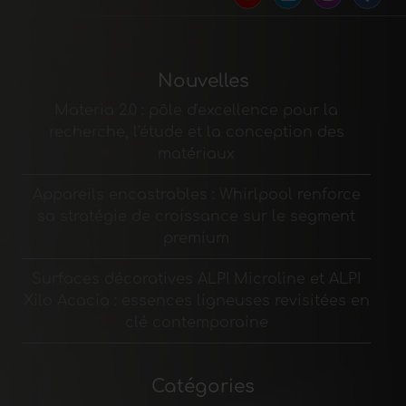
Nouvelles
Materia 2.0 : pôle d'excellence pour la
recherche, l'étude et la conception des
matériaux
Appareils encastrables : Whirlpool renforce
sa stratégie de croissance sur le segment
premium
Surfaces décoratives ALPI Microline et ALPI
Xilo Acacia : essences ligneuses revisitées en
clé contemporaine
Catégories