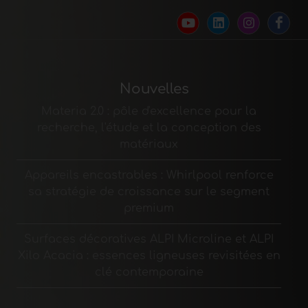
Nouvelles
Materia 2.0 : pôle d'excellence pour la
recherche, l'étude et la conception des
matériaux
Appareils encastrables : Whirlpool renforce
sa stratégie de croissance sur le segment
premium
Surfaces décoratives ALPI Microline et ALPI
Xilo Acacia : essences ligneuses revisitées en
clé contemporaine