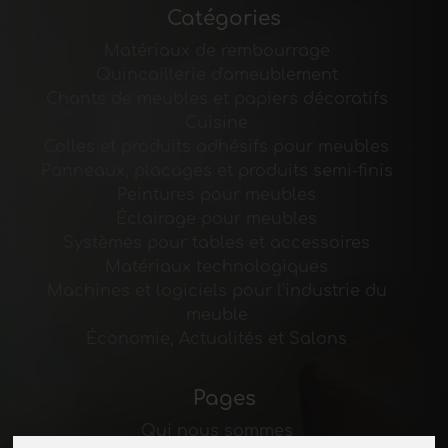
Catégories
Matériaux de rembourrage
Quincaillerie d'ameublement
Chants de meubles et papiers décoratifs
Cuisine
Colles et produits adhésifs pour meubles
Panneaux, placages et produits semi-finis
Peintures pour meubles
Éclairage pour meubles
Systèmes pour tables et accessoires
Matériaux technologiques
Machines et logiciels pour l'industrie du
meuble
Économie, Actualités et Salons
Pages
Qui nous sommes