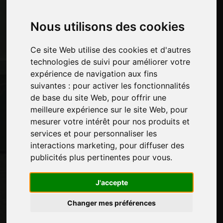
Pause-commerciale
Contacts
Nous utilisons des cookies
Des-expositions
Journal
Ce site Web utilise des cookies et d'autres
Présentez-vous
technologies de suivi pour améliorer votre
Politique de confidentialité
expérience de navigation aux fins
Plan du site
suivantes :
pour activer les fonctionnalités
de base du site Web
,
pour offrir une
meilleure expérience sur le site Web
,
pour
Restez à jour
mesurer votre intérêt pour nos produits et
Ne manquez pas les dernières nouvelles du
services et pour personnaliser les
secteur, les nouvelles des entreprises, les
interactions marketing
,
pour diffuser des
nouvelles des produits, les technologies
publicités plus pertinentes pour vous
.
innovantes et les salons professionnels.
Inscrivez-vous à la newsletter!
J'accepte
Changer mes préférences