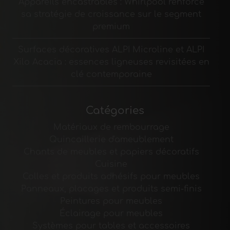
Appareils encastrables : Whirlpool renforce
sa stratégie de croissance sur le segment
premium
Surfaces décoratives ALPI Microline et ALPI
Xilo Acacia : essences ligneuses revisitées en
clé contemporaine
Catégories
Matériaux de rembourrage
Quincaillerie d'ameublement
Chants de meubles et papiers décoratifs
Cuisine
Colles et produits adhésifs pour meubles
Panneaux, placages et produits semi-finis
Peintures pour meubles
Éclairage pour meubles
Systèmes pour tables et accessoires