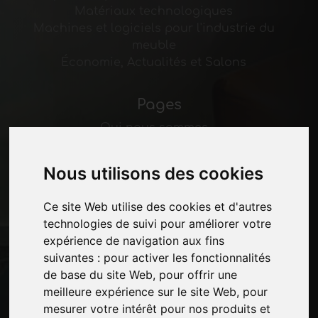
Matériaux technologiques
Machines et logiciels pour l'industrie du
meuble
Économie, Actualités et Salons
Pages
Qui nous sommes
Pause-commerciale
Contacts
Nous utilisons des cookies
Des-expositions
Journal
Ce site Web utilise des cookies et d'autres
Présentez-vous
technologies de suivi pour améliorer votre
Politique de confidentialité
expérience de navigation aux fins
Plan du site
suivantes :
pour activer les fonctionnalités
de base du site Web
,
pour offrir une
meilleure expérience sur le site Web
,
pour
Restez à jour
mesurer votre intérêt pour nos produits et