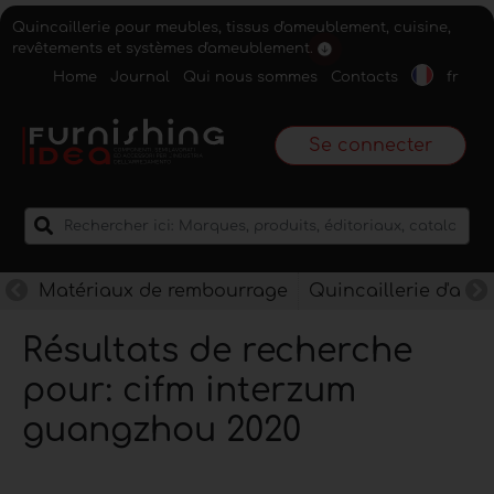
Quincaillerie pour meubles, tissus d'ameublement, cuisine,
revêtements et systèmes d'ameublement.
Home
Journal
Qui nous sommes
Contacts
fr
Se connecter
Matériaux de rembourrage
Quincaillerie d'am
Résultats de recherche
pour: cifm interzum
guangzhou 2020