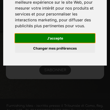
meilleure expérience sur le site Web
,
pour
mesurer votre intérêt pour nos produits et
services et pour personnaliser les
Restez à jour
interactions marketing
,
pour diffuser des
Ne manquez pas les dernières nouvelles du
publicités plus pertinentes pour vous
.
secteur, les nouvelles des entreprises, les
nouvelles des produits, les technologies
J'accepte
innovantes et les salons professionnels.
Inscrivez-vous à la newsletter!
Changer mes préférences
S'ABONNER
Furnishing Idea - iscritta presso il Tribunale di Como, Reg.