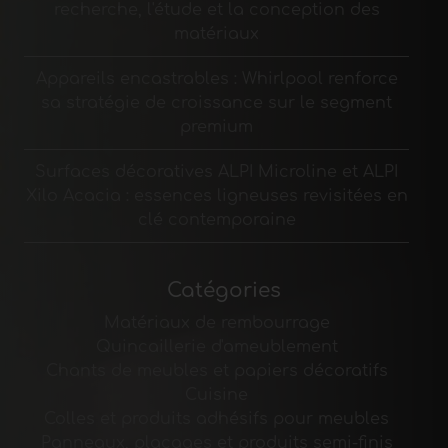
recherche, l'étude et la conception des
matériaux
Appareils encastrables : Whirlpool renforce
sa stratégie de croissance sur le segment
premium
Surfaces décoratives ALPI Microline et ALPI
Xilo Acacia : essences ligneuses revisitées en
clé contemporaine
Catégories
Matériaux de rembourrage
Quincaillerie d'ameublement
Chants de meubles et papiers décoratifs
Cuisine
Colles et produits adhésifs pour meubles
Panneaux, placages et produits semi-finis