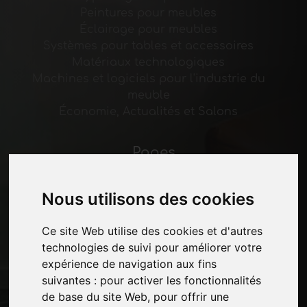
Peintures pour meubles
Éclairage pour meubles
Systèmes pour tables et accessoires
Matériaux technologiques
Machines et logiciels pour l'industrie du
meuble
Économie, Actualités et Salons
Pages
Qui nous sommes
Pause-commerciale
Nous utilisons des cookies
Contacts
Des-expositions
Ce site Web utilise des cookies et d'autres
Journal
technologies de suivi pour améliorer votre
Présentez-vous
expérience de navigation aux fins
Politique de confidentialité
suivantes :
pour activer les fonctionnalités
Plan du site
de base du site Web
,
pour offrir une