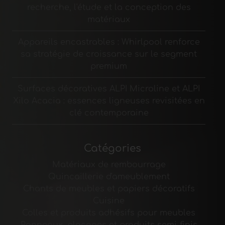
recherche, l'étude et la conception des
matériaux
Appareils encastrables : Whirlpool renforce
sa stratégie de croissance sur le segment
premium
Surfaces décoratives ALPI Microline et ALPI
Xilo Acacia : essences ligneuses revisitées en
clé contemporaine
Catégories
Matériaux de rembourrage
Quincaillerie d'ameublement
Chants de meubles et papiers décoratifs
Cuisine
Colles et produits adhésifs pour meubles
Panneaux, placages et produits semi-finis