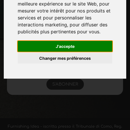
meilleure expérience sur le site Web
,
pour
mesurer votre intérêt pour nos produits et
services et pour personnaliser les
Restez à jour
interactions marketing
,
pour diffuser des
Ne manquez pas les dernières nouvelles du
publicités plus pertinentes pour vous
.
secteur, les nouvelles des entreprises, les
nouvelles des produits, les technologies
J'accepte
innovantes et les salons professionnels.
Inscrivez-vous à la newsletter!
Changer mes préférences
S'ABONNER
Furnishing Idea - iscritta presso il Tribunale di Como, Reg.