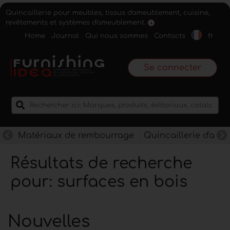
Quincaillerie pour meubles, tissus d'ameublement, cuisine,
revêtements et systèmes d'ameublement.
Home
Journal
Qui nous sommes
Contacts
fr
Se connecter
Matériaux de rembourrage
Quincaillerie d'am
Résultats de recherche
pour: surfaces en bois
Nouvelles