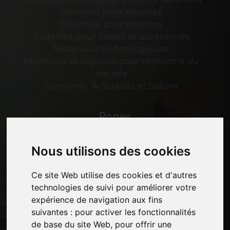
Peintures pour meubles
Éclairage pour meubles
Systèmes pour tables et accessoires
Matériaux technologiques
Machines et logiciels pour l'industrie du
meuble
Économie, Actualités et Salons
Pages
Qui nous sommes
Pause-commerciale
Nous utilisons des cookies
Contacts
Des-expositions
Ce site Web utilise des cookies et d'autres
Journal
technologies de suivi pour améliorer votre
Présentez-vous
expérience de navigation aux fins
Politique de confidentialité
suivantes :
pour activer les fonctionnalités
Plan du site
de base du site Web
,
pour offrir une