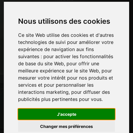
Économie, Actualités et Salons
Nous utilisons des cookies
Pages
Qui nous sommes
Ce site Web utilise des cookies et d'autres
Pause-commerciale
technologies de suivi pour améliorer votre
Contacts
expérience de navigation aux fins
Des-expositions
suivantes :
pour activer les fonctionnalités
Journal
de base du site Web
,
pour offrir une
Présentez-vous
meilleure expérience sur le site Web
,
pour
Politique de confidentialité
mesurer votre intérêt pour nos produits et
Plan du site
services et pour personnaliser les
interactions marketing
,
pour diffuser des
publicités plus pertinentes pour vous
.
Restez à jour
J'accepte
Ne manquez pas les dernières nouvelles du
secteur, les nouvelles des entreprises, les
Changer mes préférences
nouvelles des produits, les technologies