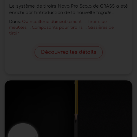
Le système de tiroirs Nova Pro Scala de GRASS a été
enrichi par l'introduction de la nouvelle façade...
Dans:
Quincaillerie d'ameublement
,
Tiroirs de
meubles
,
Composants pour tiroirs
,
Glissières de
tiroir
Découvrez les détails