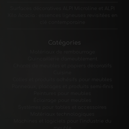
Surfaces décoratives ALPI Microline et ALPI
Xilo Acacia : essences ligneuses revisitées en
clé contemporaine
Catégories
Matériaux de rembourrage
Quincaillerie d'ameublement
Chants de meubles et papiers décoratifs
Cuisine
Colles et produits adhésifs pour meubles
Panneaux, placages et produits semi-finis
Peintures pour meubles
Éclairage pour meubles
Systèmes pour tables et accessoires
Matériaux technologiques
Machines et logiciels pour l'industrie du
meuble