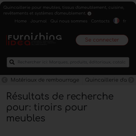
Quincaillerie pour meubles, tissus d'ameublement, cuisine,
revêtements et systèmes d'ameublement.
Home
Journal
Qui nous sommes
Contacts
fr
Se connecter
Matériaux de rembourrage
Quincaillerie d'am
Résultats de recherche
pour: tiroirs pour
meubles