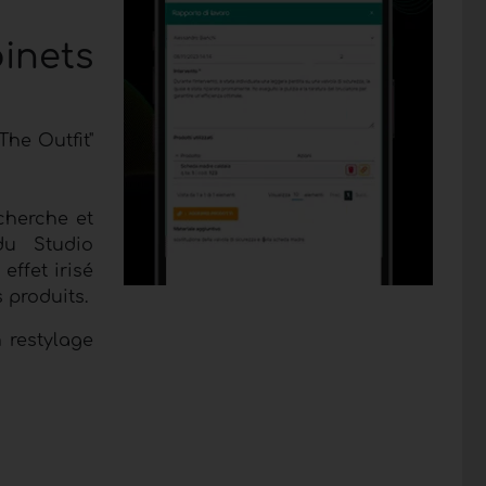
inets
The Outfit"
cherche et
du Studio
effet irisé
 produits.
 restylage