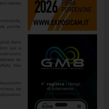
ement menée
innovante,
de pointe.
alisé dans
tion qui a
xtensions
obinets
de
ffets très
Alessandro
 niveau de
élioration