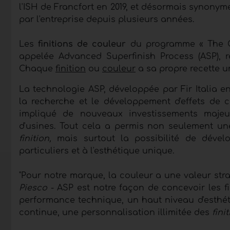
l'ISH de Francfort en 2019, et désormais synonym
par l'entreprise depuis plusieurs années.
Les
finitions de couleur
du programme « The Ou
appelée Advanced Superfinish Process (ASP), 
Chaque
finition
ou
couleur
a sa propre recette un
La technologie ASP, développée par Fir Italia e
la recherche et le développement d'effets de c
impliqué de nouveaux investissements majeu
d'usines. Tout cela a permis non seulement u
finition,
mais surtout la possibilité de déve
particuliers et à l'esthétique unique.
"Pour notre marque, la couleur a une valeur str
Piesco
- ASP est notre façon de concevoir les fi
performance technique, un haut niveau d'esthét
continue, une personnalisation illimitée des
fini