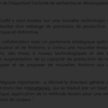
e de l'important l'activité de recherche et développ
tfit » sont basées sur une nouvelle technologie 
résultat d'un mélange de processus de production 
ique et distinctive.
n collaboration avec un partenaire stratégique spéci
ouleur et de finitions, a connu une nouvelle évolu
rs, des mises à niveau technologiques et des e
ne augmentation de la capacité de production de
r
lopper et de proposer de nouvelles
finitions
aux e
atégique importante - a déclaré le directeur général
nitions des ro
binetteries
, qui se traduit par un haut
ique, application de la méthode Kaizen pour une am
tions
de couleur ".