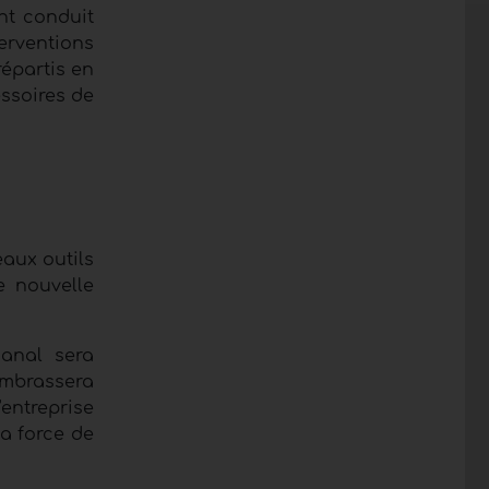
nt conduit
erventions
répartis en
ssoires de
eaux outils
e nouvelle
canal sera
embrassera
entreprise
la force de