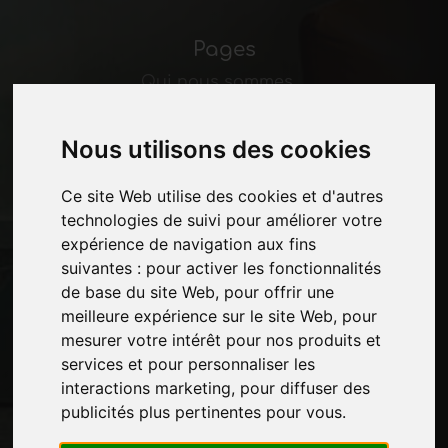
Pages
Qui nous sommes
Pause-commerciale
Contacts
Nous utilisons des cookies
Des-expositions
Journal
Ce site Web utilise des cookies et d'autres
Présentez-vous
technologies de suivi pour améliorer votre
Politique de confidentialité
expérience de navigation aux fins
Plan du site
suivantes :
pour activer les fonctionnalités
de base du site Web
,
pour offrir une
meilleure expérience sur le site Web
,
pour
Restez à jour
mesurer votre intérêt pour nos produits et
Ne manquez pas les dernières nouvelles du
services et pour personnaliser les
secteur, les nouvelles des entreprises, les
interactions marketing
,
pour diffuser des
nouvelles des produits, les technologies
publicités plus pertinentes pour vous
.
innovantes et les salons professionnels.