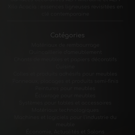
Xilo Acacia : essences ligneuses revisitées en
clé contemporaine
Catégories
Matériaux de rembourrage
Quincaillerie d'ameublement
Chants de meubles et papiers décoratifs
Cuisine
Colles et produits adhésifs pour meubles
Panneaux, placages et produits semi-finis
Peintures pour meubles
Éclairage pour meubles
Systèmes pour tables et accessoires
Matériaux technologiques
Machines et logiciels pour l'industrie du
meuble
Économie, Actualités et Salons