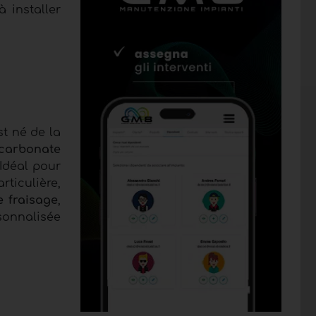
à installer
t né de la
ycarbonate
Idéal pour
rticulière,
e fraisage
,
sonnalisée