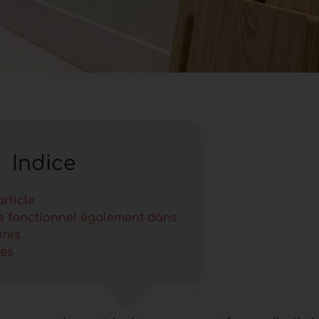
Indice
article
e fonctionnel également dans
ires
ges