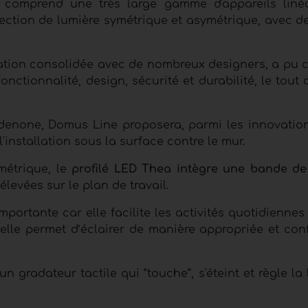
e
comprend une très large gamme d'appareils liné
jection de lumière symétrique et asymétrique, avec d
ration consolidée avec de nombreux designers, a pu c
onctionnalité, design, sécurité et durabilité, le tou
enone, Domus Line proposera, parmi les innovation
'installation sous la surface contre le mur.
métrique, le
profilé LED Thea intègre une bande de
levées sur le plan de travail.
mportante car elle facilite les activités quotidiennes e
elle permet d’éclairer de manière appropriée et conf
e un gradateur tactile qui “touche“, s'éteint et règle la