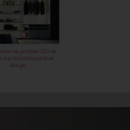
ction de profilés LED de
ine: fonctionnalité et
design