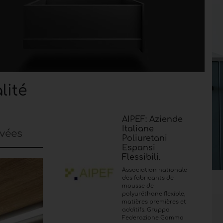
lité
AIPEF: Aziende
Italiane
evées
Poliuretani
Espansi
Flessibili.
Association nationale
des fabricants de
mousse de
polyuréthane flexible,
matières premières et
additifs. Gruppo
Federazione Gomma