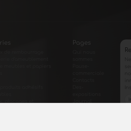
ries
Pages
Re
x de rembourrage
Qui nous
lerie d'ameublement
sommes
Ne
e meubles et papiers
Pause-
se
s
commerciale
no
Contacts
in
 produits adhésifs
Des-
In
ubles
expositions
, placages et
Journal
semi-finis
Présentez-
s pour meubles
vous
e pour meubles
Politique
 pour tables et
de