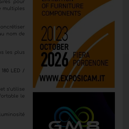
aires pour
e multiples
oncrétiser
t au nom de
s les plus
 180 LED /
t s’utilise
ortable le
 luminosité