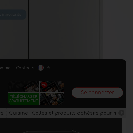
sommes
Contacts
fr
Se connecter
fs
Cuisine
Colles et produits adhésifs pour meuble