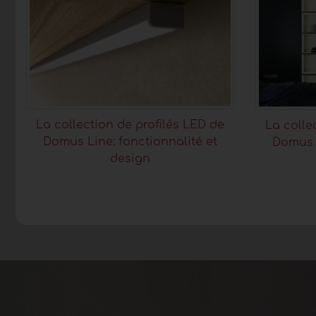
La collection de profilés LED de
La colle
Domus Line: fonctionnalité et
Domus L
design