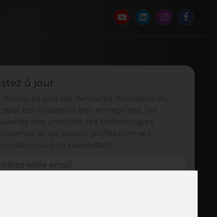
stez à jour
 manquez pas les dernières nouvelles du
cteur, les nouvelles des entreprises, les
uvelles des produits, les technologies
novantes et les salons professionnels.
scrivez-vous à la newsletter!
S'ABONNER