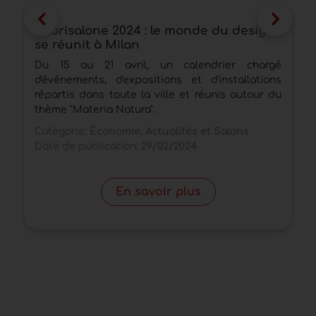
Fuorisalone 2024 : le monde du design
S
se réunit à Milan
p
s
Du 15 au 21 avril, un calendrier chargé
P
d'événements, d'expositions et d'installations
r
répartis dans toute la ville et réunis autour du
c
thème "Materia Natura".
C
Catégorie:
Économie, Actualités et Salons
D
Date de publication:
29/02/2024
En savoir plus