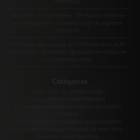
matériaux
Appareils encastrables : Whirlpool renforce
sa stratégie de croissance sur le segment
premium
Surfaces décoratives ALPI Microline et ALPI
Xilo Acacia : essences ligneuses revisitées en
clé contemporaine
Catégories
Matériaux de rembourrage
Quincaillerie d'ameublement
Chants de meubles et papiers décoratifs
Cuisine
Colles et produits adhésifs pour meubles
Panneaux, placages et produits semi-finis
Peintures pour meubles