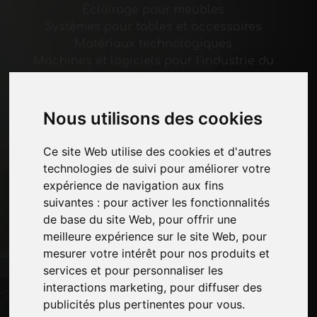
Éclairage pour meubles
Systèmes pour tables et accessoires
Matériaux technologiques
Machines et logiciels pour l'industrie du
meuble
Économie, Actualités et Salons
Nous utilisons des cookies
Pages
Ce site Web utilise des cookies et d'autres
Qui nous sommes
technologies de suivi pour améliorer votre
Pause-commerciale
expérience de navigation aux fins
Contacts
suivantes :
pour activer les fonctionnalités
Des-expositions
de base du site Web
,
pour offrir une
Journal
meilleure expérience sur le site Web
,
pour
Présentez-vous
mesurer votre intérêt pour nos produits et
Politique de confidentialité
services et pour personnaliser les
Plan du site
interactions marketing
,
pour diffuser des
publicités plus pertinentes pour vous
.