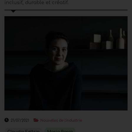
inclusif, durable et créatif.
21/07/2021
Nouvelles de l'industrie
Claudio Feltrin
Maria Porro