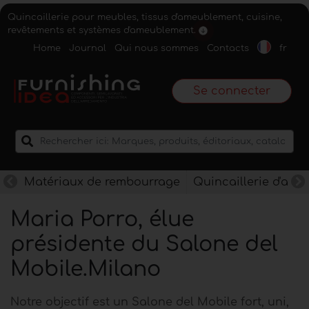
Quincaillerie pour meubles, tissus d'ameublement, cuisine,
revêtements et systèmes d'ameublement.
Home
Journal
Qui nous sommes
Contacts
fr
Se connecter
Matériaux de rembourrage
Quincaillerie d'am
Maria Porro, élue
présidente du Salone del
Mobile.Milano
Notre objectif est un Salone del Mobile fort, uni,