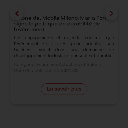
Salone del Mobile.Milano: Maria Porro
S
signe la politique de durabilité de
f
l'événement
e
E
Les engagements et objectifs concrets que
L
l'événement s'est fixés pour orienter son
e
business model dans une démarche de
q
développement inclusif, responsable et durable
C
Catégorie:
Économie, Actualités et Salons
D
Date de publication:
30/01/2023
En savoir plus