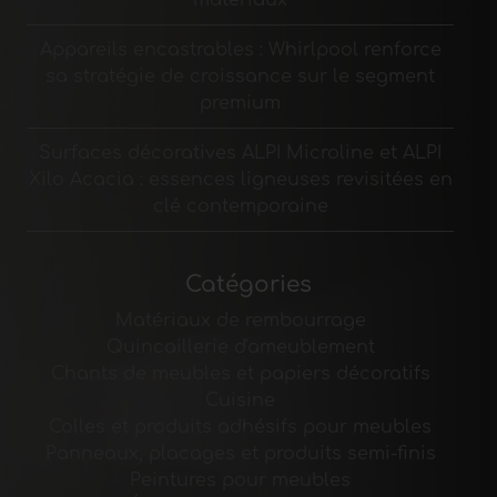
Appareils encastrables : Whirlpool renforce
sa stratégie de croissance sur le segment
premium
Surfaces décoratives ALPI Microline et ALPI
Xilo Acacia : essences ligneuses revisitées en
clé contemporaine
Catégories
Matériaux de rembourrage
Quincaillerie d'ameublement
Chants de meubles et papiers décoratifs
Cuisine
Colles et produits adhésifs pour meubles
Panneaux, placages et produits semi-finis
Peintures pour meubles