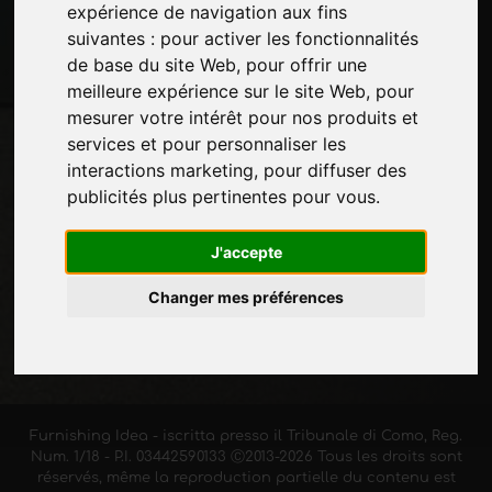
expérience de navigation aux fins
Restez à jour
suivantes :
pour activer les fonctionnalités
Ne manquez pas les dernières nouvelles du
de base du site Web
,
pour offrir une
secteur, les nouvelles des entreprises, les
meilleure expérience sur le site Web
,
pour
nouvelles des produits, les technologies
mesurer votre intérêt pour nos produits et
innovantes et les salons professionnels.
services et pour personnaliser les
Inscrivez-vous à la newsletter!
interactions marketing
,
pour diffuser des
publicités plus pertinentes pour vous
.
J'accepte
S'ABONNER
Changer mes préférences
Furnishing Idea - iscritta presso il Tribunale di Como, Reg.
Num. 1/18 - P.I. 03442590133 Ⓒ2013-2026 Tous les droits sont
réservés, même la reproduction partielle du contenu est