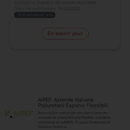
Catégorie:
Papiers décoratifs imprimés
C
Date de publication:
19/03/2020
D
:
Schattdecor s.r.l.
En savoir plus
AIPEF: Aziende Italiane
Poliuretani Espansi Flessibili.
Association nationale des fabricants de
mousse de polyuréthane flexible, matières
premières et additifs. Gruppo Federazione
Gomma Plastica.