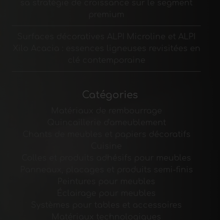
sa stratégie de croissance sur le segment
premium
Surfaces décoratives ALPI Microline et ALPI
Xilo Acacia : essences ligneuses revisitées en
clé contemporaine
Catégories
Matériaux de rembourrage
Quincaillerie d'ameublement
Chants de meubles et papiers décoratifs
Cuisine
Colles et produits adhésifs pour meubles
Panneaux, placages et produits semi-finis
Peintures pour meubles
Éclairage pour meubles
Systèmes pour tables et accessoires
Matériaux technologiques