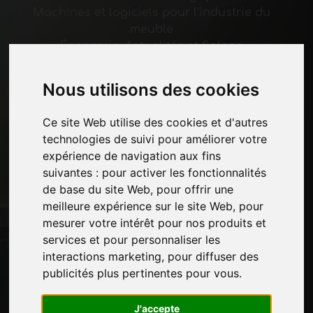
Machines et logiciels pour l'industrie du
meuble
Économie, Actualités et Salons
Pages
Nous utilisons des cookies
Qui nous sommes
Ce site Web utilise des cookies et d'autres
Pause-commerciale
technologies de suivi pour améliorer votre
Contacts
expérience de navigation aux fins
Des-expositions
suivantes :
pour activer les fonctionnalités
Journal
de base du site Web
,
pour offrir une
Présentez-vous
meilleure expérience sur le site Web
,
pour
Politique de confidentialité
mesurer votre intérêt pour nos produits et
Plan du site
services et pour personnaliser les
interactions marketing
,
pour diffuser des
publicités plus pertinentes pour vous
.
Restez à jour
Ne manquez pas les dernières nouvelles du
J'accepte