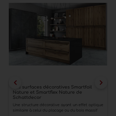
Les surfaces décoratives Smartfoil
L
Nature et Smartflex Nature de
s
Schattdecor
U
Une structure décorative ayant un effet optique
l
similaire à celui du placage ou du bois massif
i