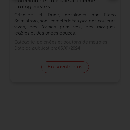
porcelaine et la couleur comme
P
protagonistes
p
Crisalide et Dune, dessinées par Elena
I
Salmistraro, sont caractérisées par des couleurs
c
vives, des formes primitives, des marques
a
légères et des ondes douces.
c
Catégorie:
poignées et boutons de meubles
C
Date de publication:
05/01/2024
D
En savoir plus