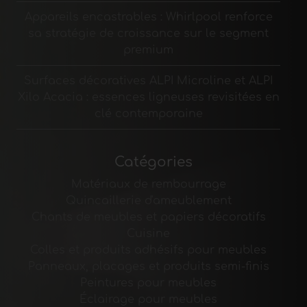
Appareils encastrables : Whirlpool renforce
sa stratégie de croissance sur le segment
premium
Surfaces décoratives ALPI Microline et ALPI
Xilo Acacia : essences ligneuses revisitées en
clé contemporaine
Catégories
Matériaux de rembourrage
Quincaillerie d'ameublement
Chants de meubles et papiers décoratifs
Cuisine
Colles et produits adhésifs pour meubles
Panneaux, placages et produits semi-finis
Peintures pour meubles
Éclairage pour meubles