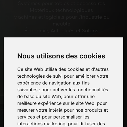
Systèmes pour tables et accessoires
Matériaux technologiques
Machines et logiciels pour l'industrie du
meuble
Économie, Actualités et Salons
Pages
Nous utilisons des cookies
Qui nous sommes
Pause-commerciale
Ce site Web utilise des cookies et d'autres
Contacts
technologies de suivi pour améliorer votre
Des-expositions
expérience de navigation aux fins
Journal
suivantes :
pour activer les fonctionnalités
Présentez-vous
de base du site Web
,
pour offrir une
Politique de confidentialité
meilleure expérience sur le site Web
,
pour
Plan du site
mesurer votre intérêt pour nos produits et
services et pour personnaliser les
interactions marketing
,
pour diffuser des