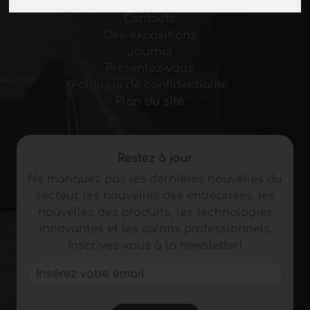
Pause-commerciale
Contacts
Des-expositions
Journal
Présentez-vous
Politique de confidentialité
Plan du site
Restez à jour
Ne manquez pas les dernières nouvelles du
secteur, les nouvelles des entreprises, les
nouvelles des produits, les technologies
innovantes et les salons professionnels.
Inscrivez-vous à la newsletter!