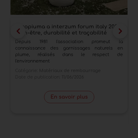
Assopiuma a interzum forum italy 2026:
A
bien-être, durabilité et traçabilité
c
Depuis 1981 l'association promeut la
F
connaissance des garnissages naturels en
p
plume, réalisés dans le respect de
é
l'environnement
r
Catégorie:
Matériaux de rembourrage
C
Date de publication:
11/06/2026
r
D
En savoir plus