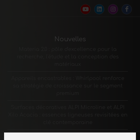
Nouvelles
Materia 2.0 : pôle d'excellence pour la
recherche, l'étude et la conception des
matériaux
Appareils encastrables : Whirlpool renforce
sa stratégie de croissance sur le segment
premium
Surfaces décoratives ALPI Microline et ALPI
Xilo Acacia : essences ligneuses revisitées en
clé contemporaine