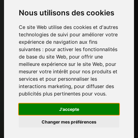
Catégories
Nous utilisons des cookies
Matériaux de rembourrage
Quincaillerie d'ameublement
Ce site Web utilise des cookies et d'autres
Chants de meubles et papiers décoratifs
technologies de suivi pour améliorer votre
Cuisine
expérience de navigation aux fins
Colles et produits adhésifs pour meubles
suivantes :
pour activer les fonctionnalités
Panneaux, placages et produits semi-finis
de base du site Web
,
pour offrir une
Peintures pour meubles
meilleure expérience sur le site Web
,
pour
Éclairage pour meubles
mesurer votre intérêt pour nos produits et
Systèmes pour tables et accessoires
services et pour personnaliser les
Matériaux technologiques
interactions marketing
,
pour diffuser des
Machines et logiciels pour l'industrie du
publicités plus pertinentes pour vous
.
meuble
Économie, Actualités et Salons
J'accepte
Pages
Changer mes préférences
Qui nous sommes