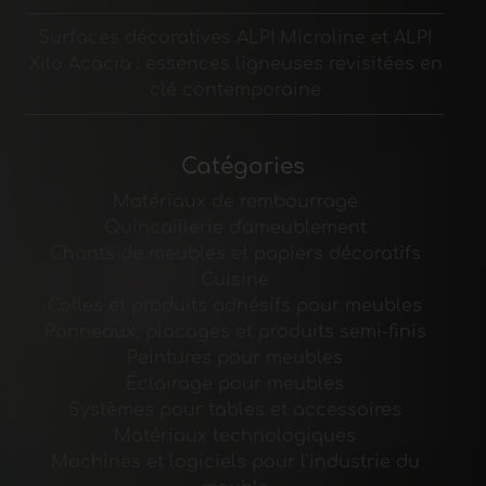
Surfaces décoratives ALPI Microline et ALPI
Xilo Acacia : essences ligneuses revisitées en
clé contemporaine
Catégories
Matériaux de rembourrage
Quincaillerie d'ameublement
Chants de meubles et papiers décoratifs
Cuisine
Colles et produits adhésifs pour meubles
Panneaux, placages et produits semi-finis
Peintures pour meubles
Éclairage pour meubles
Systèmes pour tables et accessoires
Matériaux technologiques
Machines et logiciels pour l'industrie du