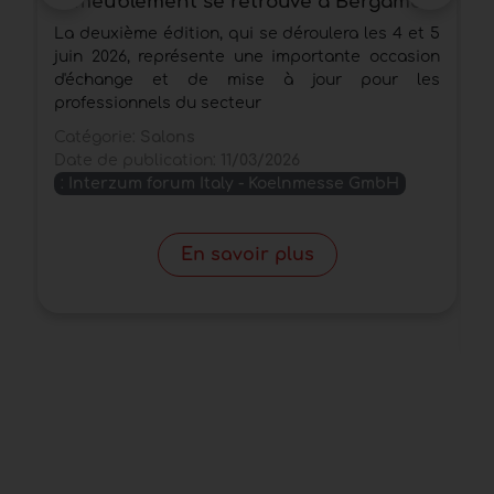
l'ameublement se retrouve à Bergame
l
t
La deuxième édition, qui se déroulera les 4 et 5
C
juin 2026, représente une importante occasion
p
d'échange et de mise à jour pour les
c
professionnels du secteur
e
Catégorie:
Salons
C
Date de publication:
11/03/2026
m
:
Interzum forum Italy - Koelnmesse GmbH
D
En savoir plus