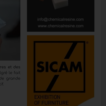
res et des
gré le fait
 de grande
f.