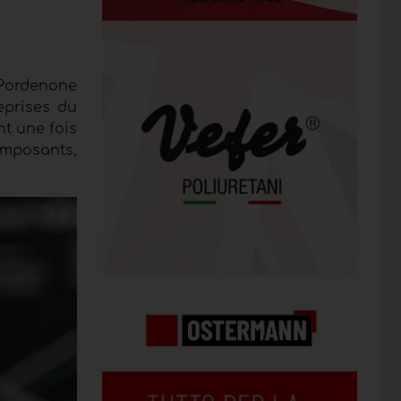
e Pordenone
eprises du
nt une fois
omposants,