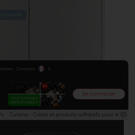
sommes
Contacts
fr
Se connecter
fs
Cuisine
Colles et produits adhésifs pour meuble