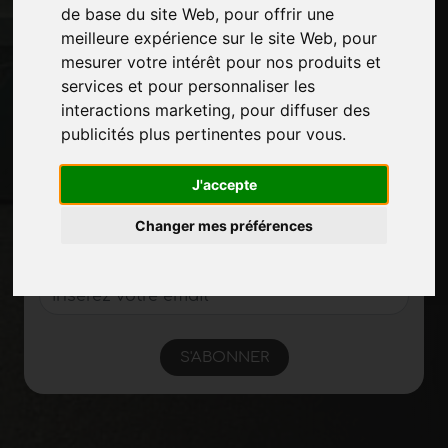
de base du site Web
,
pour offrir une
Politique de confidentialité
meilleure expérience sur le site Web
,
pour
Plan du site
mesurer votre intérêt pour nos produits et
services et pour personnaliser les
interactions marketing
,
pour diffuser des
Restez à jour
publicités plus pertinentes pour vous
.
Ne manquez pas les dernières nouvelles du
secteur, les nouvelles des entreprises, les
J'accepte
nouvelles des produits, les technologies
Changer mes préférences
innovantes et les salons professionnels.
Inscrivez-vous à la newsletter!
S'ABONNER