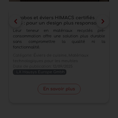
Lavabos et éviers HIMACS certifiés
É
SCS : pour un design plus responsable
s
l
Leur teneur en matériaux recyclés pré-
D
consommation offre une solution plus durable
d
sans compromettre la qualité ni la
u
fonctionnalité.
C
Catégorie:
Éviers de cuisine, Matériaux
D
technologiques pour les meubles
Date de publication:
12/09/2025
:
LX Hausys Europe Gmbh
En savoir plus