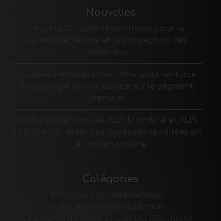
Nouvelles
Materia 2.0 : pôle d'excellence pour la
recherche, l'étude et la conception des
matériaux
Appareils encastrables : Whirlpool renforce
sa stratégie de croissance sur le segment
premium
Surfaces décoratives ALPI Microline et ALPI
Xilo Acacia : essences ligneuses revisitées en
clé contemporaine
Catégories
Matériaux de rembourrage
Quincaillerie d'ameublement
Chants de meubles et papiers décoratifs