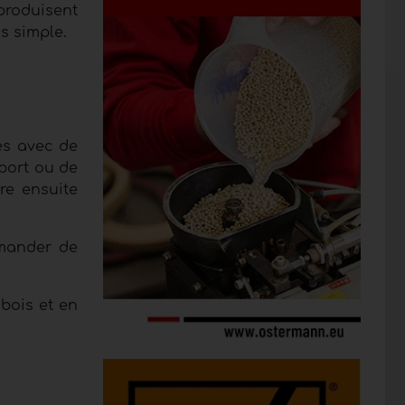
produisent
s simple.
es avec de
port ou de
re ensuite
mmander de
bois et en