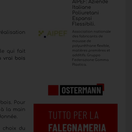
AIPEF: Aziende
Italiane
Poliuretani
Espansi
Flessibili.
Association nationale
éalisation
des fabricants de
mousse de
polyuréthane flexible,
matières premières et
le qui fait
additifs. Gruppo
 vrai bois
Federazione Gomma
Plastica.
bois. Pour
 à la main
donnée.
u choix du