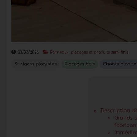
30/03/2026
Panneaux, placages et produits semi-finis
Surfaces plaquées
Placages bois
Chants plaqué
Description d'
Grands a
fabrican
Immédiat