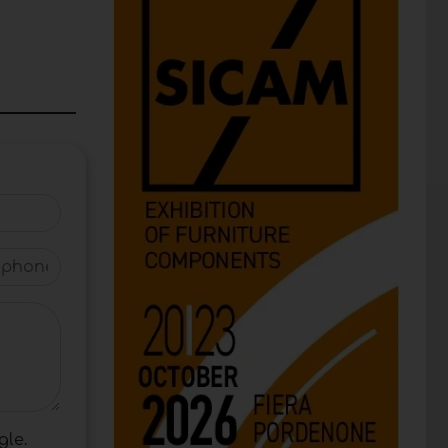
phone
gle.