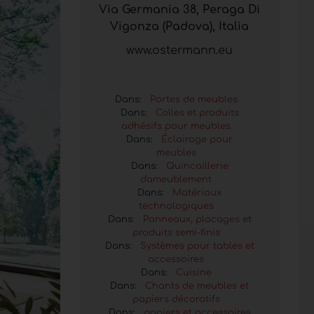
Via Germania 38, Peraga Di
Vigonza (Padova), Italia
www.ostermann.eu
Dans:
Portes de meubles
Dans:
Colles et produits
adhésifs pour meubles
Dans:
Éclairage pour
meubles
Dans:
Quincaillerie
d'ameublement
Dans:
Matériaux
technologiques
Dans:
Panneaux, placages et
produits semi-finis
Dans:
Systèmes pour tables et
accessoires
Dans:
Cuisine
Dans:
Chants de meubles et
papiers décoratifs
Dans:
papiers et accessoires