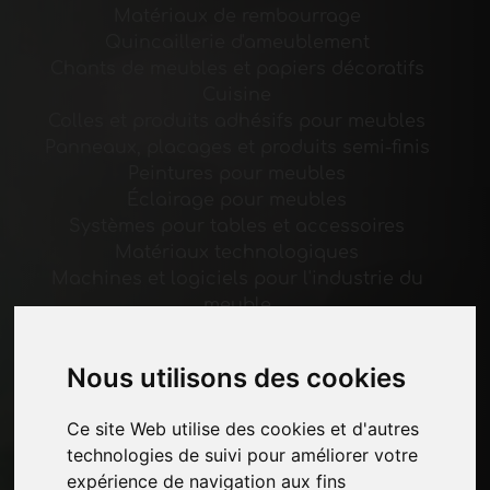
Matériaux de rembourrage
Quincaillerie d'ameublement
Chants de meubles et papiers décoratifs
Cuisine
Colles et produits adhésifs pour meubles
Panneaux, placages et produits semi-finis
Peintures pour meubles
Éclairage pour meubles
Systèmes pour tables et accessoires
Matériaux technologiques
Machines et logiciels pour l'industrie du
meuble
Économie, Actualités et Salons
Nous utilisons des cookies
Pages
Ce site Web utilise des cookies et d'autres
Qui nous sommes
technologies de suivi pour améliorer votre
Pause-commerciale
expérience de navigation aux fins
Contacts