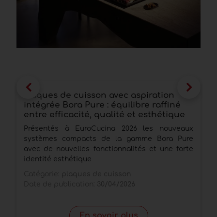
Plaques de cuisson avec aspiration
F
intégrée Bora Pure : équilibre raffiné
c
entre efficacité, qualité et esthétique
d
Présentés à EuroCucina 2026 les nouveaux
L
systèmes compacts de la gamme Bora Pure
A
avec de nouvelles fonctionnalités et une forte
d
identité esthétique
C
Catégorie:
plaques de cuisson
D
Date de publication:
30/04/2026
En savoir plus