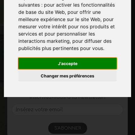
suivantes :
pour activer les fonctionnalités
Des-expositions
de base du site Web
,
pour offrir une
Journal
meilleure expérience sur le site Web
,
pour
Présentez-vous
mesurer votre intérêt pour nos produits et
Politique de confidentialité
services et pour personnaliser les
Plan du site
interactions marketing
,
pour diffuser des
publicités plus pertinentes pour vous
.
Restez à jour
J'accepte
Ne manquez pas les dernières nouvelles du
secteur, les nouvelles des entreprises, les
Changer mes préférences
nouvelles des produits, les technologies
innovantes et les salons professionnels.
Inscrivez-vous à la newsletter!
S'ABONNER