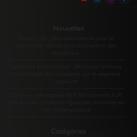
Nouvelles
Materia 2.0 : pôle d'excellence pour la
recherche, l'étude et la conception des
matériaux
Appareils encastrables : Whirlpool renforce
sa stratégie de croissance sur le segment
premium
Surfaces décoratives ALPI Microline et ALPI
Xilo Acacia : essences ligneuses revisitées en
clé contemporaine
Catégories