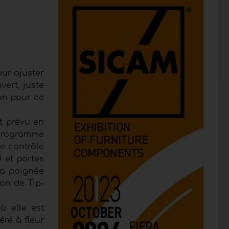
ur ajuster
vert, juste
on pour ce
t prévu en
 programme
le contrôle
d et portes
la poignée
on de Tip-
ù elle est
éré à fleur