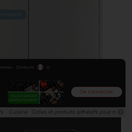
sommes
Contacts
fr
Se connecter
fs
Cuisine
Colles et produits adhésifs pour meuble