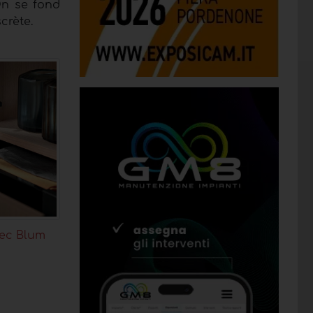
On se fond
crète.
vec Blum