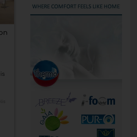
ion
is
lis