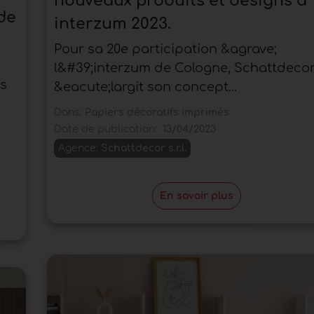
nouveaux produits et designs à
 de
interzum 2023.
Pour sa 20e participation &agrave;
c
l&#39;interzum de Cologne, Schattdeco
ns
&eacute;largit son concept...
Dans:
Papiers décoratifs imprimés
Date de publication:
13/04/2023
Agence:
Schattdecor s.r.l.
En savoir plus