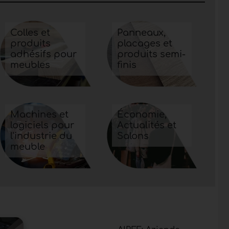
Colles et
Panneaux,
produits
placages et
adhésifs pour
produits semi-
meubles
finis
Machines et
Économie,
logiciels pour
Actualités et
l'industrie du
Salons
meuble