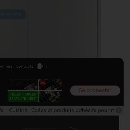
sommes
Contacts
fr
Se connecter
fs
Cuisine
Colles et produits adhésifs pour meuble