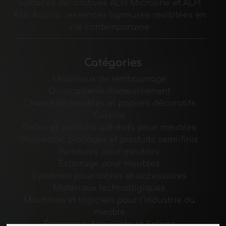
Surfaces décoratives ALPI Microline et ALPI
Xilo Acacia : essences ligneuses revisitées en
clé contemporaine
Catégories
Matériaux de rembourrage
Quincaillerie d'ameublement
Chants de meubles et papiers décoratifs
Cuisine
Colles et produits adhésifs pour meubles
Panneaux, placages et produits semi-finis
Peintures pour meubles
Éclairage pour meubles
Systèmes pour tables et accessoires
Matériaux technologiques
Machines et logiciels pour l'industrie du
meuble
Économie, Actualités et Salons