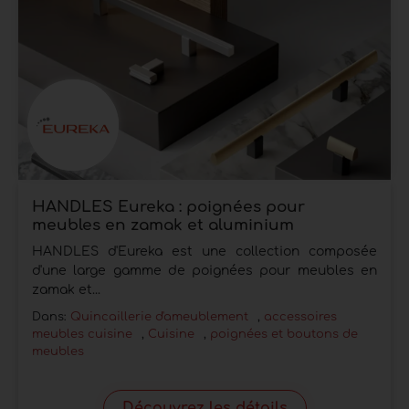
HANDLES Eureka : poignées pour
meubles en zamak et aluminium
HANDLES d'Eureka est une collection composée
d'une large gamme de poignées pour meubles en
zamak et...
Dans:
Quincaillerie d'ameublement
,
accessoires
meubles cuisine
,
Cuisine
,
poignées et boutons de
meubles
Découvrez les détails