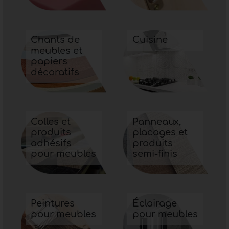
Chants de
Cuisine
meubles et
papiers
décoratifs
Colles et
Panneaux,
produits
placages et
adhésifs
produits
pour meubles
semi-finis
Peintures
Éclairage
pour meubles
pour meubles