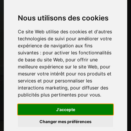
Pages
Nous utilisons des cookies
Qui nous sommes
Ce site Web utilise des cookies et d'autres
Pause-commerciale
technologies de suivi pour améliorer votre
Contacts
expérience de navigation aux fins
Des-expositions
suivantes :
pour activer les fonctionnalités
Journal
de base du site Web
,
pour offrir une
Présentez-vous
meilleure expérience sur le site Web
,
pour
Politique de confidentialité
mesurer votre intérêt pour nos produits et
Plan du site
services et pour personnaliser les
interactions marketing
,
pour diffuser des
publicités plus pertinentes pour vous
.
Restez à jour
Ne manquez pas les dernières nouvelles du
J'accepte
secteur, les nouvelles des entreprises, les
Changer mes préférences
nouvelles des produits, les technologies
innovantes et les salons professionnels.