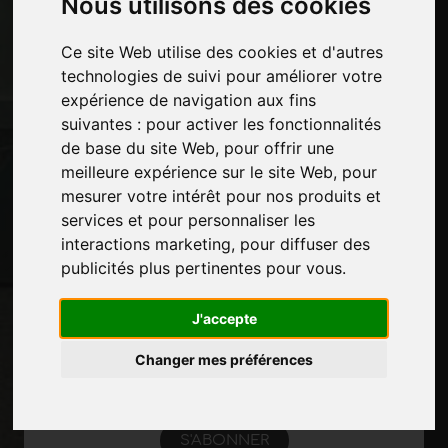
Nous utilisons des cookies
Contacts
Des-expositions
Ce site Web utilise des cookies et d'autres
Journal
technologies de suivi pour améliorer votre
Présentez-vous
expérience de navigation aux fins
Politique de confidentialité
suivantes :
pour activer les fonctionnalités
Plan du site
de base du site Web
,
pour offrir une
meilleure expérience sur le site Web
,
pour
mesurer votre intérêt pour nos produits et
Restez à jour
services et pour personnaliser les
Ne manquez pas les dernières nouvelles du
interactions marketing
,
pour diffuser des
secteur, les nouvelles des entreprises, les
publicités plus pertinentes pour vous
.
nouvelles des produits, les technologies
innovantes et les salons professionnels.
J'accepte
Inscrivez-vous à la newsletter!
Changer mes préférences
S'ABONNER