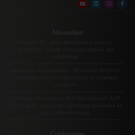
Nouvelles
Materia 2.0 : pôle d'excellence pour la
recherche, l'étude et la conception des
matériaux
Appareils encastrables : Whirlpool renforce
sa stratégie de croissance sur le segment
premium
Surfaces décoratives ALPI Microline et ALPI
Xilo Acacia : essences ligneuses revisitées en
clé contemporaine
Catégories