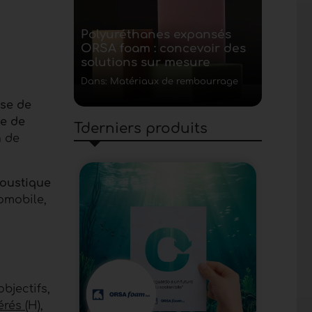
Polyuréthanes expansés
ORSA foam : concevoir des
solutions sur mesure
Dans: Matériaux de rembourrage
se de
e de
Tderniers produits
n de
coustique
tomobile,
bjectifs,
érés
(H),