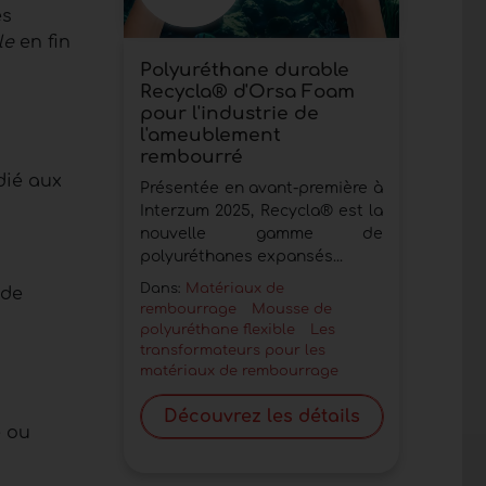
es
le
en fin
Polyuréthane durable
Recycla® d'Orsa Foam
pour l'industrie de
l'ameublement
rembourré
dié aux
Présentée en avant-première à
Interzum 2025, Recycla® est la
nouvelle gamme de
polyuréthanes expansés...
Dans:
Matériaux de
 de
rembourrage
Mousse de
polyuréthane flexible
Les
transformateurs pour les
matériaux de rembourrage
Découvrez les détails
e ou