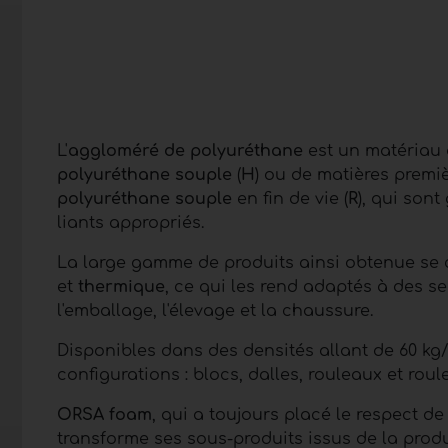
L'
aggloméré de polyuréthane
est un matériau 
polyuréthane souple
(
H
) ou de matières premi
polyuréthane souple
en fin de vie (
R
), qui sont
liants appropriés.
La large gamme de produits ainsi obtenue se c
et
thermique
, ce qui les rend adaptés à des sec
l'emballage, l'élevage et la chaussure.
Disponibles dans des densités allant de 60 kg/
configurations : blocs, dalles, rouleaux et roul
ORSA foam
, qui a toujours placé le respect d
transforme ses sous-produits issus de la pro