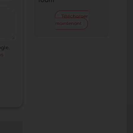
foam
Télécharger
maintenant
gle.
ns