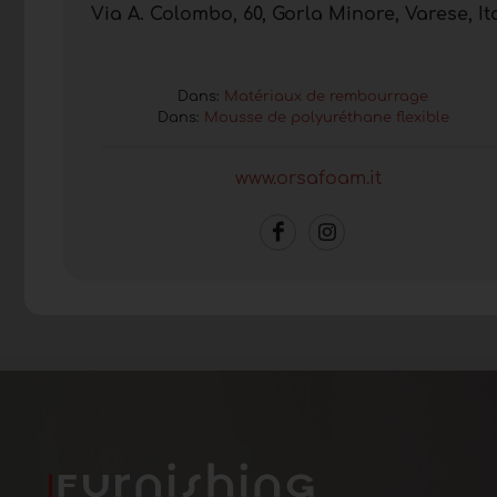
Via A. Colombo, 60, Gorla Minore, Varese, It
Dans:
Matériaux de rembourrage
Dans:
Mousse de polyuréthane flexible
www.orsafoam.it