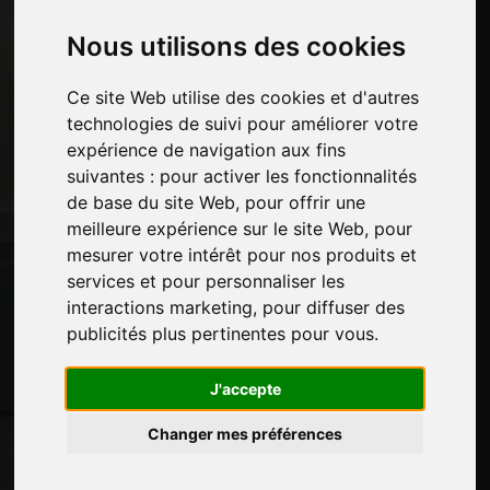
Pages
Nous utilisons des cookies
Qui nous sommes
Pause-commerciale
Ce site Web utilise des cookies et d'autres
Contacts
technologies de suivi pour améliorer votre
Des-expositions
expérience de navigation aux fins
Journal
suivantes :
pour activer les fonctionnalités
Présentez-vous
de base du site Web
,
pour offrir une
Politique de confidentialité
meilleure expérience sur le site Web
,
pour
Plan du site
mesurer votre intérêt pour nos produits et
services et pour personnaliser les
interactions marketing
,
pour diffuser des
publicités plus pertinentes pour vous
.
Restez à jour
Ne manquez pas les dernières nouvelles du
J'accepte
secteur, les nouvelles des entreprises, les
nouvelles des produits, les technologies
Changer mes préférences
innovantes et les salons professionnels.
Inscrivez-vous à la newsletter!