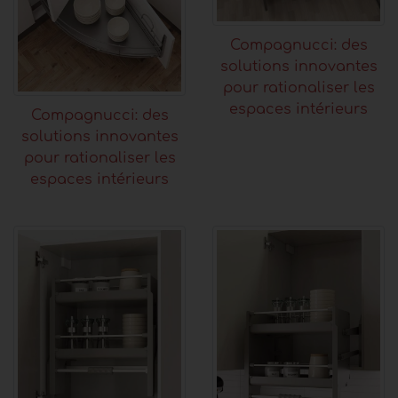
Compagnucci: des
solutions innovantes
pour rationaliser les
espaces intérieurs
Compagnucci: des
solutions innovantes
pour rationaliser les
espaces intérieurs