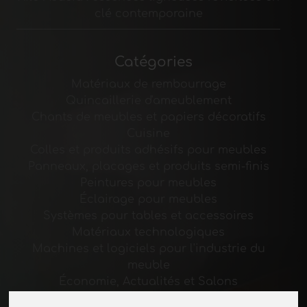
clé contemporaine
Catégories
Matériaux de rembourrage
Quincaillerie d'ameublement
Chants de meubles et papiers décoratifs
Cuisine
Colles et produits adhésifs pour meubles
Panneaux, placages et produits semi-finis
Peintures pour meubles
Éclairage pour meubles
Systèmes pour tables et accessoires
Matériaux technologiques
Machines et logiciels pour l'industrie du
meuble
Économie, Actualités et Salons