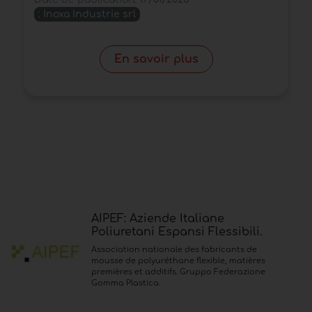
:
Inoxa Industrie srl
D
En savoir plus
AIPEF: Aziende Italiane
Poliuretani Espansi Flessibili.
Association nationale des fabricants de
mousse de polyuréthane flexible, matières
premières et additifs. Gruppo Federazione
Gomma Plastica.