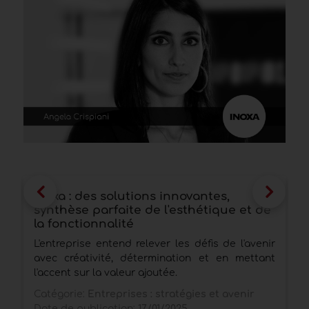
Inoxa : des solutions innovantes,
H
synthèse parfaite de l'esthétique et de
d
la fonctionnalité
r
L'entreprise entend relever les défis de l'avenir
D
avec créativité, détermination et en mettant
d
l'accent sur la valeur ajoutée.
s
Catégorie:
Entreprises : stratégies et avenir
C
Date de publication:
17/01/2025
E