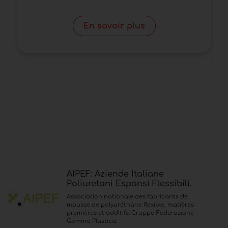
C
D
En savoir plus
AIPEF: Aziende Italiane
Poliuretani Espansi Flessibili.
Association nationale des fabricants de
mousse de polyuréthane flexible, matières
premières et additifs. Gruppo Federazione
Gomma Plastica.