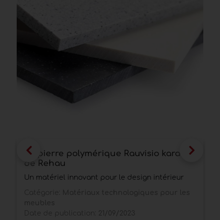
La pierre polymérique Rauvisio karat
C
de Rehau
u
Un matériel innovant pour le design intérieur
I
c
Catégorie:
Matériaux technologiques pour les
j
meubles
l
Date de publication:
21/09/2023