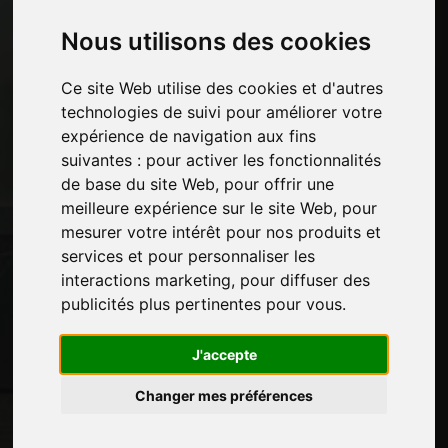
Pages
Nous utilisons des cookies
Qui nous sommes
Ce site Web utilise des cookies et d'autres
Pause-commerciale
technologies de suivi pour améliorer votre
Contacts
expérience de navigation aux fins
Des-expositions
suivantes :
pour activer les fonctionnalités
Journal
de base du site Web
,
pour offrir une
Présentez-vous
meilleure expérience sur le site Web
,
pour
Politique de confidentialité
mesurer votre intérêt pour nos produits et
Plan du site
services et pour personnaliser les
interactions marketing
,
pour diffuser des
publicités plus pertinentes pour vous
.
Restez à jour
Ne manquez pas les dernières nouvelles du
J'accepte
secteur, les nouvelles des entreprises, les
Changer mes préférences
nouvelles des produits, les technologies
innovantes et les salons professionnels.
Inscrivez-vous à la newsletter!