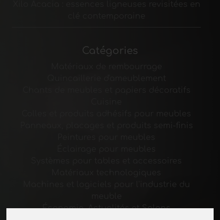
Xilo Acacia : essences ligneuses revisitées en
clé contemporaine
Catégories
Matériaux de rembourrage
Quincaillerie d'ameublement
Chants de meubles et papiers décoratifs
Cuisine
Colles et produits adhésifs pour meubles
Panneaux, placages et produits semi-finis
Peintures pour meubles
Éclairage pour meubles
Systèmes pour tables et accessoires
Matériaux technologiques
Machines et logiciels pour l'industrie du
meuble
Économie, Actualités et Salons