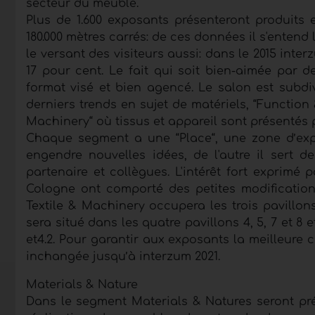
secteur du meuble.
Plus de 1.600 exposants présenteront produits 
180.000 mètres carrés: de ces données il s'entend l
le versant des visiteurs aussi: dans le 2015 inte
17 pour cent. Le fait qui soit bien-aimée par d
format visé et bien agencé. Le salon est subdiv
derniers trends en sujet de matériels, “Functio
Machinery“ où tissus et appareil sont présentés 
Chaque segment a une “Place“, une zone d’exp
engendre nouvelles idées, de l'autre il sert
partenaire et collègues. L'intérêt fort exprim
Cologne ont comporté des petites modifications
Textile & Machinery occupera les trois pavillon
sera situé dans les quatre pavillons 4, 5, 7 et 8
et4.2. Pour garantir aux exposants la meilleure ce
inchangée jusqu’à interzum 2021.
Materials & Nature
Dans le segment Materials & Natures seront pré