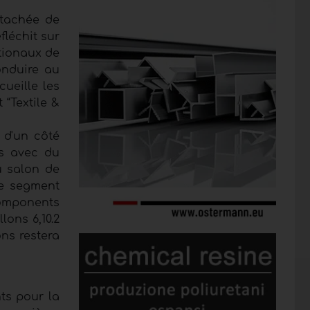
 tachée de
fléchit sur
ationaux de
onduire au
ueille les
“Textile &
 d'un côté
ns avec du
u salon de
le segment
Components
lons 6,10.2
ons restera
ts pour la