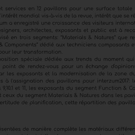
et services en 12 pavillons pour une surface totale
'intérêt mondial vis-à-vis de la revue, intérêt que se ré
rzum a enregistré une croissance des visiteurs intern
esigners, architectes, exposants et public est à rec
isé en trois segments: “Materials & Natures“ que rec
n & Components“ dédié aux techniciens composants et 
pour leur transformation.
osition spéciale dédiée aux trends du moment qui
 de point de rendez-vous pour un échange d'opinio
é par les exposants et la modernisation de la zone d
 à l'assignation des pavillons pour interzum2017: 
s 9,10.1 et 11, les exposants du segment Function & 
 et ceux du segment Materials & Natures dans les pavil
rtitude de planification, cette répartition des pavill
sentées de manière complète les matériaux différen