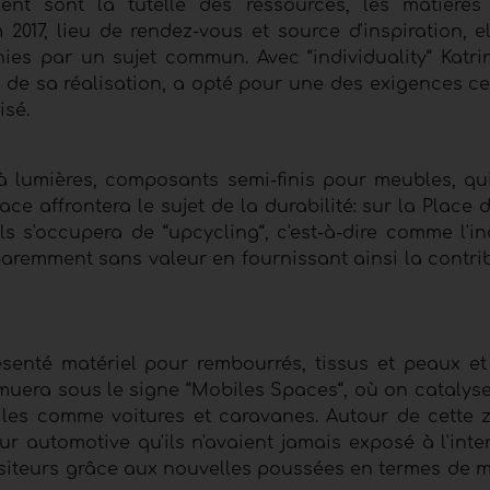
nt sont la tutelle des ressources, les matières
m 2017, lieu de rendez-vous et source d'inspiration, e
ies par un sujet commun. Avec “individuality“ Katri
et de sa réalisation, a opté pour une des exigences c
isé.
lumières, composants semi-finis pour meubles, quin
e affrontera le sujet de la durabilité: sur la Place 
s s'occupera de “upcycling“, c'est-à-dire comme l'in
aremment sans valeur en fournissant ainsi la contrib
enté matériel pour rembourrés, tissus et peaux et l
muera sous le signe “Mobiles Spaces“, où on catalyser
iles comme voitures et caravanes. Autour de cette z
ur automotive qu'ils n'avaient jamais exposé à l'inte
isiteurs grâce aux nouvelles poussées en termes de m