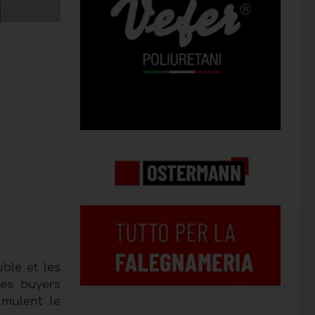
ble et les
les buyers
imulent le