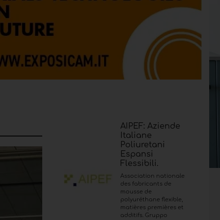
AIPEF: Aziende
Italiane
Poliuretani
Espansi
Flessibili.
Association nationale
des fabricants de
mousse de
polyuréthane flexible,
matières premières et
additifs. Gruppo