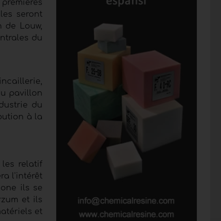
 premières
lles seront
n de Louw,
entrales du
caillerie,
du pavillon
dustrie du
ution à la
es relatif
a l'intérêt
one ils se
rzum et ils
atériels et