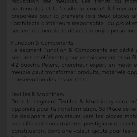
réalisation des meubles. Les trends du mome
soutenables et le ‘cradle to cradle’. À l'interzu
préparées pour la première fois deux places un
l'architecte d’intérieurs responsable du projet 
secteur du meuble: le désir d'un projet personnal
Function & Components
Le segment Function & Components est dédié à 
serrures et éléments pour encaissement et sa Plac
4.2 Sascha Peters, chercheur expert en matériel
meuble peut transformer produits, matériels app
conservation des ressources.
Textiles & Machinery
Dans le segment Textiles & Machinery sera prés
appareils pour la transformation. Sa Place se re
de designers et projeteurs vers les places mob
recueilleront sous-traitants prestigieux du secte
constitueront donc une valeur ajouté pour les v