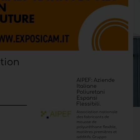
tion
AIPEF: Aziende
Italiane
Poliuretani
Espansi
Flessibili.
Association nationale
des fabricants de
mousse de
polyuréthane flexible,
matières premières et
additifs. Gruppo