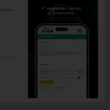
Le secteur du meuble en bois est crucial 
ntation
Catégorie:
Salons
Date de publication:
23/04/2018