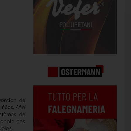
vention de
iées. Afin
ystèmes de
tionale des
bles.