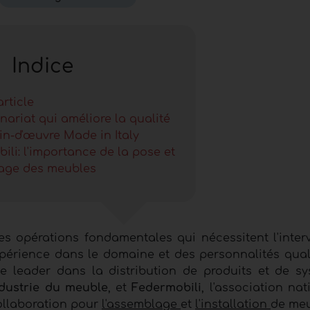
Indice
article
nariat qui améliore la qualité
in-d'œuvre Made in Italy
ili: l'importance de la pose et
age des meubles
s opérations fondamentales qui nécessitent l'inter
périence dans le domaine et des personnalités qualif
se leader dans la distribution de produits et de s
dustrie du meuble
, et
Federmobili
, l'association na
ollaboration pour
l'assemblage
et
l'installation
de meu