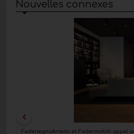
Nouvelles connexes
FederlegnoArredo et Federmobili: appel 