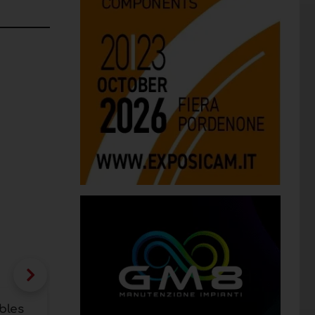
bles
Salone del Mobile.Milano 2018: gr