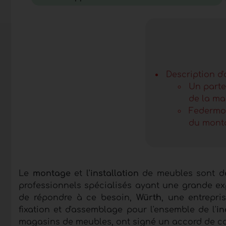
Description d'
Un parte
de la ma
Federmob
du mont
Le
montage
et
l'installation
de meubles sont de
professionnels spécialisés ayant une grande ex
de répondre à ce besoin,
Würth
, une entrepri
fixation et d'assemblage pour l'ensemble de l'
in
magasins de meubles, ont signé un accord de c