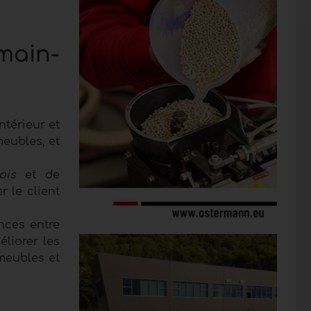
main-
ntérieur et
meubles, et
ois
et de
r le client
ences entre
liorer les
meubles et