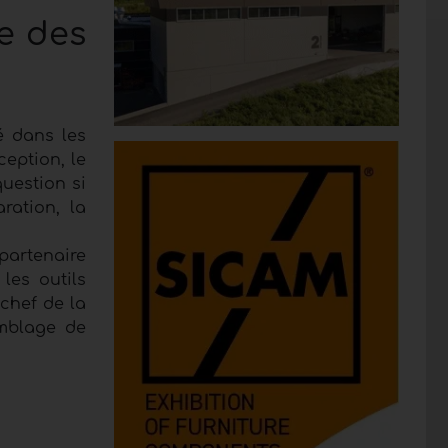
e des
é dans les
ception, le
question si
ration, la
partenaire
les outils
 chef de la
emblage de