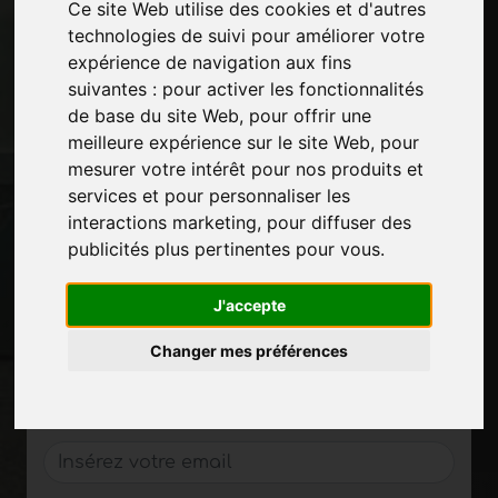
Ce site Web utilise des cookies et d'autres
Pause-commerciale
technologies de suivi pour améliorer votre
Contacts
expérience de navigation aux fins
Des-expositions
suivantes :
pour activer les fonctionnalités
Journal
de base du site Web
,
pour offrir une
Présentez-vous
meilleure expérience sur le site Web
,
pour
Politique de confidentialité
mesurer votre intérêt pour nos produits et
Plan du site
services et pour personnaliser les
interactions marketing
,
pour diffuser des
publicités plus pertinentes pour vous
.
Restez à jour
J'accepte
Ne manquez pas les dernières nouvelles du
secteur, les nouvelles des entreprises, les
Changer mes préférences
nouvelles des produits, les technologies
innovantes et les salons professionnels.
Inscrivez-vous à la newsletter!