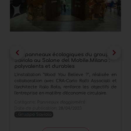
Les panneaux écologiques du groupe
L
Saviola au Salone del Mobile.Milano :
d
polyvalents et durables
L'installation "Wood You Believe ?", réalisée en
L
collaboration avec CRA-Carlo Ratti Associati et
p
l'architecte Italo Rota, renforce les objectifs de
l
l'entreprise en matière d'économie circulaire.
C
Catégorie:
Panneaux d'aggloméré
D
Date de publication:
28/04/2023
:
Gruppo Saviola