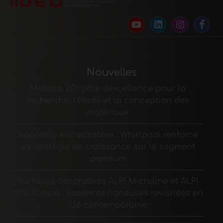
Nouvelles
Materia 2.0 : pôle d'excellence pour la
recherche, l'étude et la conception des
matériaux
Appareils encastrables : Whirlpool renforce
sa stratégie de croissance sur le segment
premium
Surfaces décoratives ALPI Microline et ALPI
Xilo Acacia : essences ligneuses revisitées en
clé contemporaine