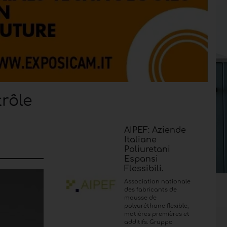
trôle
AIPEF: Aziende
Italiane
Poliuretani
Espansi
Flessibili.
Association nationale
des fabricants de
mousse de
polyuréthane flexible,
matières premières et
additifs. Gruppo