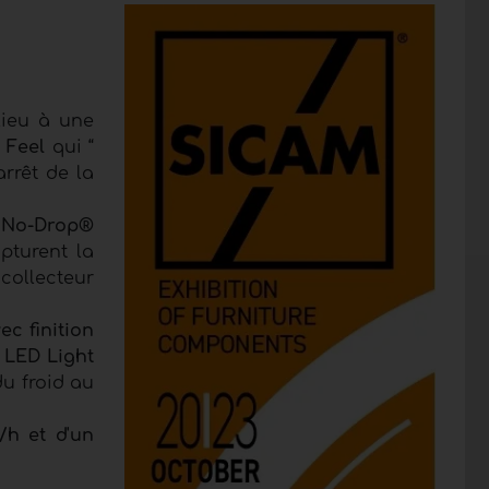
lieu à une
 Feel
qui “
arrêt de la
t No-Drop®
pturent la
collecteur
ec finition
 LED Light
du froid au
/h et d'un