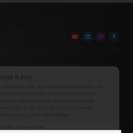
stez à jour
 manquez pas les dernières nouvelles du
cteur, les nouvelles des entreprises, les
uvelles des produits, les technologies
novantes et les salons professionnels.
scrivez-vous à la newsletter!