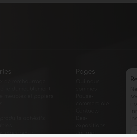
ries
Pages
Re
x de rembourrage
Qui nous
lerie d'ameublement
sommes
Ne
e meubles et papiers
Pause-
se
s
commerciale
no
Contacts
in
 produits adhésifs
Des-
In
ubles
expositions
, placages et
Journal