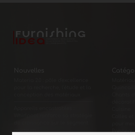
Nouvelles
Catégo
Materia 2.0 : pôle d'excellence
Matériau
pour la recherche, l'étude et la
Quincail
conception des matériaux
Chants d
décoratif
Appareils encastrables :
Cuisine
Whirlpool renforce sa stratégie
Colles et
de croissance sur le segment
pour me
premium
Panneaux