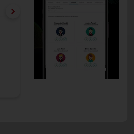
Deux cagoules Falmec au premier plan
Les hottes de cuisine font partie de la Collect
Catégorie:
hottes cuisine
Date de publication:
25/02/2020
:
Falmec S.p.A.