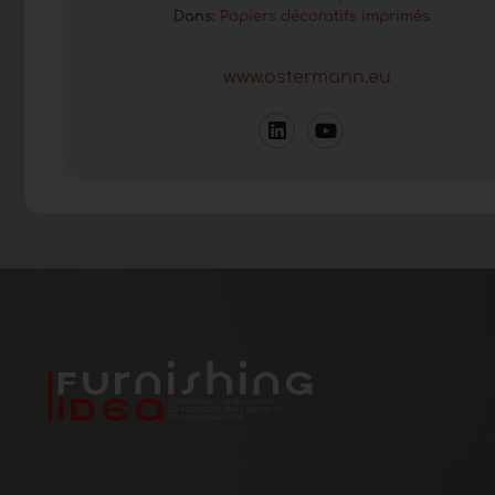
Dans:
Papiers décoratifs imprimés
www.ostermann.eu