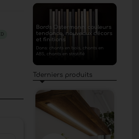
Bords Ostermann: couleurs
tendance, nouveaux décors
ED
et finitions
Dans: chants en bois, chants en
ABS, chants en stratifié
Tderniers produits