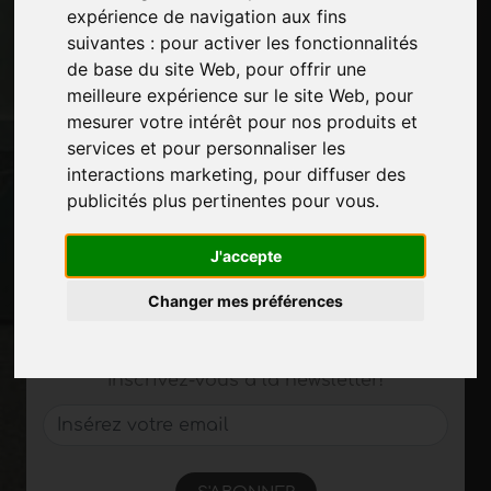
expérience de navigation aux fins
Contacts
suivantes :
pour activer les fonctionnalités
Des-expositions
de base du site Web
,
pour offrir une
Journal
meilleure expérience sur le site Web
,
pour
Présentez-vous
mesurer votre intérêt pour nos produits et
Politique de confidentialité
services et pour personnaliser les
Plan du site
interactions marketing
,
pour diffuser des
publicités plus pertinentes pour vous
.
Restez à jour
J'accepte
Ne manquez pas les dernières nouvelles du
secteur, les nouvelles des entreprises, les
Changer mes préférences
nouvelles des produits, les technologies
innovantes et les salons professionnels.
Inscrivez-vous à la newsletter!