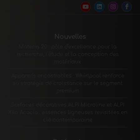
Nouvelles
Materia 2.0 : pôle d'excellence pour la
recherche, l'étude et la conception des
matériaux
Appareils encastrables : Whirlpool renforce
sa stratégie de croissance sur le segment
premium
Surfaces décoratives ALPI Microline et ALPI
Xilo Acacia : essences ligneuses revisitées en
clé contemporaine