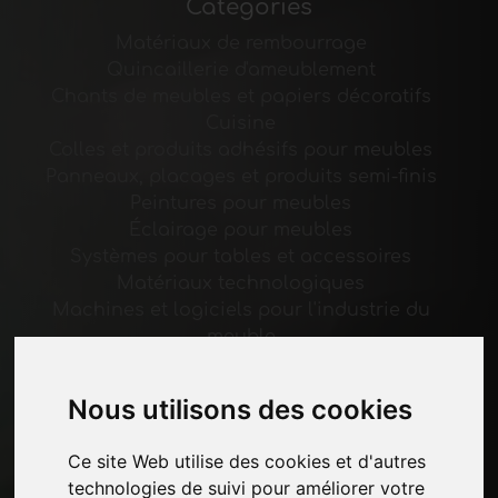
Catégories
Matériaux de rembourrage
Quincaillerie d'ameublement
Chants de meubles et papiers décoratifs
Cuisine
Colles et produits adhésifs pour meubles
Panneaux, placages et produits semi-finis
Peintures pour meubles
Éclairage pour meubles
Systèmes pour tables et accessoires
Matériaux technologiques
Machines et logiciels pour l'industrie du
meuble
Économie, Actualités et Salons
Nous utilisons des cookies
Pages
Ce site Web utilise des cookies et d'autres
Qui nous sommes
technologies de suivi pour améliorer votre
Pause-commerciale