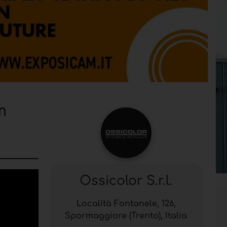
m
Ossicolor S.r.l.
Località Fontanele, 126,
Spormaggiore (Trento), Italia