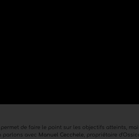
 permet de faire le point sur les objectifs atteints, ma
n parlons avec
Manuel Cecchele
, propriétaire d'Ossic