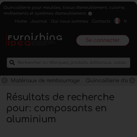
Quincaillerie pour meubles, tissus d'ameublement, cuisine,
revêtements et systèmes d'ameublement.
Home
Journal
Qui nous sommes
Contacts
fr
Se connecter
Matériaux de rembourrage
Quincaillerie d'am
Résultats de recherche
pour: composants en
aluminium