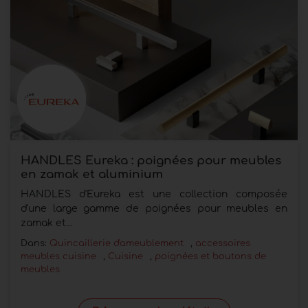
HANDLES Eureka : poignées pour meubles
en zamak et aluminium
HANDLES d'Eureka est une collection composée
d'une large gamme de poignées pour meubles en
zamak et...
Dans:
Quincaillerie d'ameublement
,
accessoires
meubles cuisine
,
Cuisine
,
poignées et boutons de
meubles