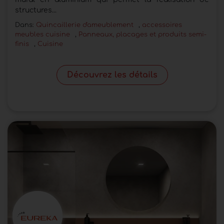
structures...
Dans:
Quincaillerie d'ameublement
,
accessoires
meubles cuisine
,
Panneaux, placages et produits semi-
finis
,
Cuisine
Découvrez les détails