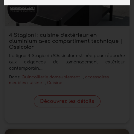
4 Stagioni : cuisine d'extérieur en
aluminium avec compartiment technique |
Ossicolor
La ligne 4 Stagioni d'Ossicolor est née pour répondre
aux exigences de l'aménagement extérieur
contemporain,...
Dans:
Quincaillerie d'ameublement
,
accessoires
meubles cuisine
,
Cuisine
Découvrez les détails