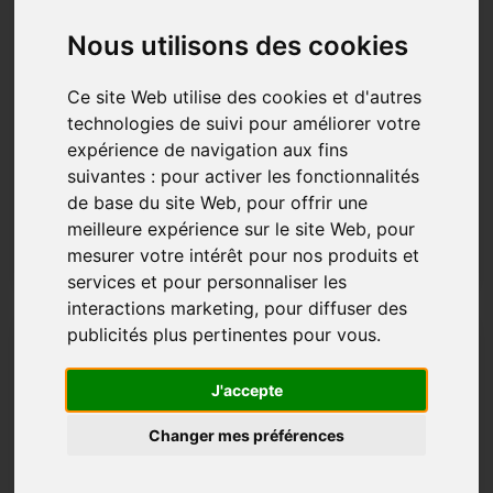
cuisine et espace de vie | Ossicolor
Nous utilisons des cookies
Jazz 2.0 est une bibliothèque modulaire en aluminium
conçue pour des espaces contemporains, où design,...
Ce site Web utilise des cookies et d'autres
Dans:
Quincaillerie d'ameublement
,
accessoires
technologies de suivi pour améliorer votre
meubles cuisine
,
Cuisine
,
Profils décoratifs pour
meubles
expérience de navigation aux fins
suivantes :
pour activer les fonctionnalités
de base du site Web
,
pour offrir une
Découvrez les détails
meilleure expérience sur le site Web
,
pour
mesurer votre intérêt pour nos produits et
services et pour personnaliser les
interactions marketing
,
pour diffuser des
publicités plus pertinentes pour vous
.
J'accepte
Changer mes préférences