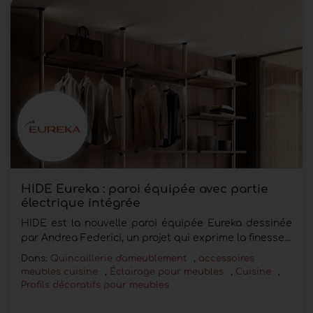
HIDE Eureka : paroi équipée avec partie
électrique intégrée
HIDE est la nouvelle paroi équipée Eureka dessinée
par Andrea Federici, un projet qui exprime la finesse...
Dans:
Quincaillerie d'ameublement
,
accessoires
meubles cuisine
,
Éclairage pour meubles
,
Cuisine
,
Profils décoratifs pour meubles