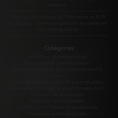
premium
Surfaces décoratives ALPI Microline et ALPI
Xilo Acacia : essences ligneuses revisitées en
clé contemporaine
Catégories
Matériaux de rembourrage
Quincaillerie d'ameublement
Chants de meubles et papiers décoratifs
Cuisine
Colles et produits adhésifs pour meubles
Panneaux, placages et produits semi-finis
Peintures pour meubles
Éclairage pour meubles
Systèmes pour tables et accessoires
Matériaux technologiques