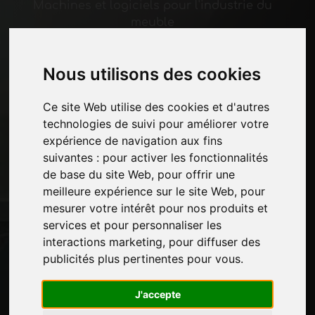
Machines et logiciels pour l'industrie du
meuble
Économie, Actualités et Salons
Nous utilisons des cookies
Pages
Qui nous sommes
Ce site Web utilise des cookies et d'autres
Pause-commerciale
technologies de suivi pour améliorer votre
Contacts
expérience de navigation aux fins
Des-expositions
suivantes :
pour activer les fonctionnalités
Journal
de base du site Web
,
pour offrir une
Présentez-vous
meilleure expérience sur le site Web
,
pour
Politique de confidentialité
mesurer votre intérêt pour nos produits et
Plan du site
services et pour personnaliser les
interactions marketing
,
pour diffuser des
publicités plus pertinentes pour vous
.
Restez à jour
J'accepte
Ne manquez pas les dernières nouvelles du